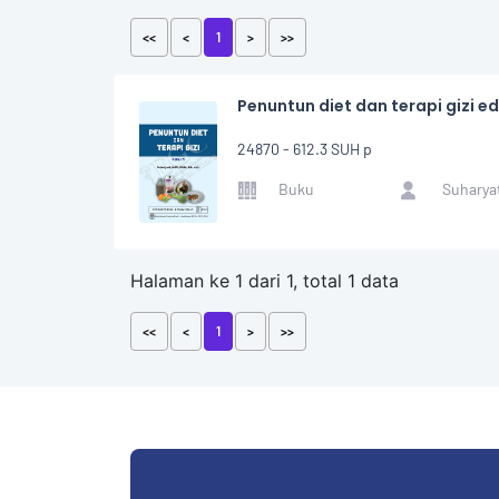
<<
<
1
>
>>
Penuntun diet dan terapi gizi edi
24870 - 612.3 SUH p
Buku
Suharya
Halaman ke 1 dari 1, total 1 data
<<
<
1
>
>>