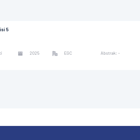
si 5
ti
2025
EGC
Abstrak: -